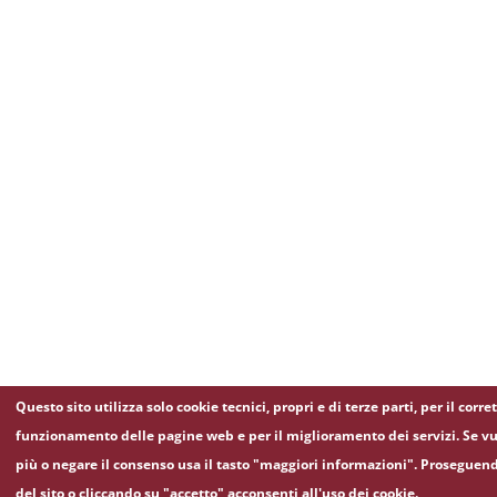
Questo sito utilizza solo cookie tecnici, propri e di terze parti, per il corre
funzionamento delle pagine web e per il miglioramento dei servizi. Se vu
più o negare il consenso usa il tasto "maggiori informazioni". Proseguen
del sito o cliccando su "accetto" acconsenti all'uso dei cookie.