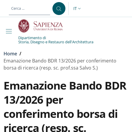
Salta al contenuto principale
Skip to footer content
IT
SELETTORE LINGUA: CURREN
Dipartimento di
Storia, Disegno e Restauro dell'Architettura
Briciole di pane
Home
/
Emanazione Bando BDR 13/2026 per conferimento
borsa di ricerca (resp. sc. prof.ssa Salvo S.)
Emanazione Bando BDR
13/2026 per
conferimento borsa di
ricerca (resp. sc.