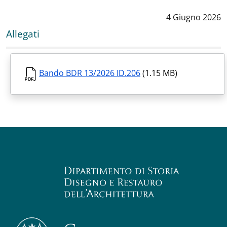
Data notizia
:
4 Giugno 2026
Allegati
Bando BDR 13/2026 ID.206
(1.15 MB)