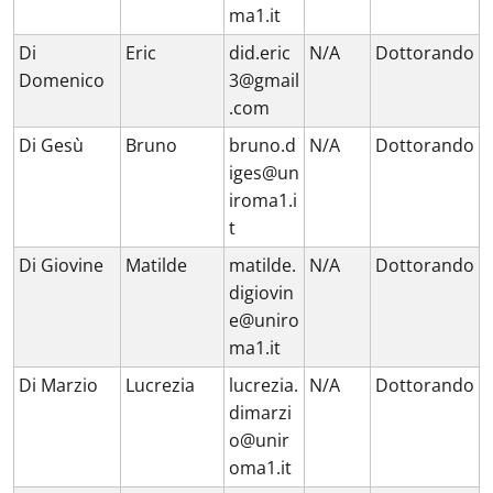
ma1.it
Di
Eric
did.eric
N/A
Dottorando
Domenico
3@gmail
.com
Di Gesù
Bruno
bruno.d
N/A
Dottorando
iges@un
iroma1.i
t
Di Giovine
Matilde
matilde.
N/A
Dottorando
digiovin
e@uniro
ma1.it
Di Marzio
Lucrezia
lucrezia.
N/A
Dottorando
dimarzi
o@unir
oma1.it