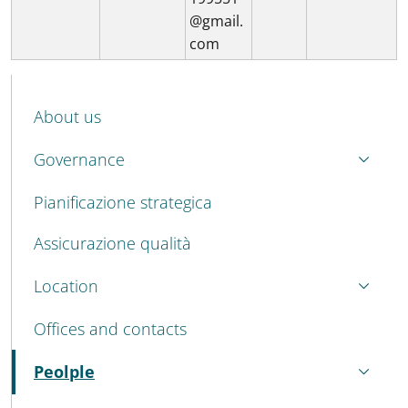
@gmail.
com
MENU CEV SECOND NAVIGATION
About us
Governance
Pianificazione strategica
Assicurazione qualità
Location
Offices and contacts
Peolple
Active