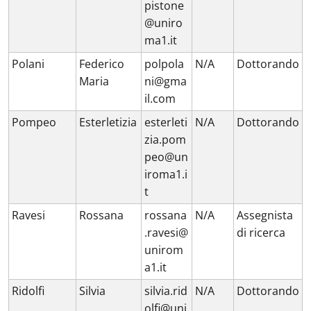
pistone
@uniro
ma1.it
Polani
Federico
polpola
N/A
Dottorando
Maria
ni@gma
il.com
Pompeo
Esterletizia
esterleti
N/A
Dottorando
zia.pom
peo@un
iroma1.i
t
Ravesi
Rossana
rossana
N/A
Assegnista
.ravesi@
di ricerca
unirom
a1.it
Ridolfi
Silvia
silvia.rid
N/A
Dottorando
olfi@uni