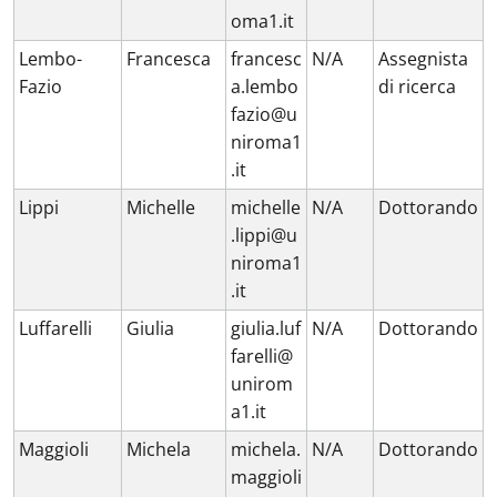
oma1.it
Lembo-
Francesca
francesc
N/A
Assegnista
Fazio
a.lembo
di ricerca
fazio@u
niroma1
.it
Lippi
Michelle
michelle
N/A
Dottorando
.lippi@u
niroma1
.it
Luffarelli
Giulia
giulia.luf
N/A
Dottorando
farelli@
unirom
a1.it
Maggioli
Michela
michela.
N/A
Dottorando
maggioli