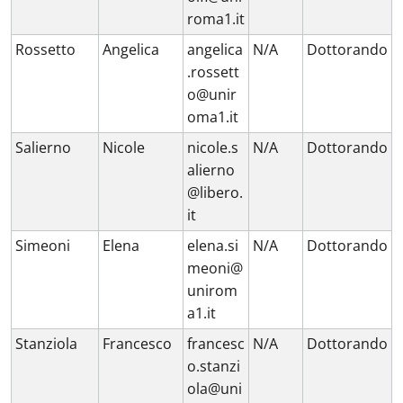
roma1.it
Rossetto
Angelica
angelica
N/A
Dottorando
.rossett
o@unir
oma1.it
Salierno
Nicole
nicole.s
N/A
Dottorando
alierno
@libero.
it
Simeoni
Elena
elena.si
N/A
Dottorando
meoni@
unirom
a1.it
Stanziola
Francesco
francesc
N/A
Dottorando
o.stanzi
ola@uni