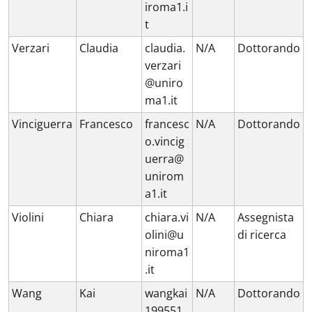
iroma1.i
t
Verzari
Claudia
claudia.
N/A
Dottorando
verzari
@uniro
ma1.it
Vinciguerra
Francesco
francesc
N/A
Dottorando
o.vincig
uerra@
unirom
a1.it
Violini
Chiara
chiara.vi
N/A
Assegnista
olini@u
di ricerca
niroma1
.it
Wang
Kai
wangkai
N/A
Dottorando
199551