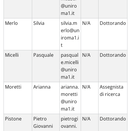
@uniro
ma1.it
Merlo
Silvia
silvia.m
N/A
Dottorando
erlo@un
iroma1.i
t
Micelli
Pasquale
pasqual
N/A
Dottorando
e.micelli
@uniro
ma1.it
Moretti
Arianna
arianna.
N/A
Assegnista
moretti
di ricerca
@uniro
ma1.it
Pistone
Pietro
pietrogi
N/A
Dottorando
Giovanni
ovanni.