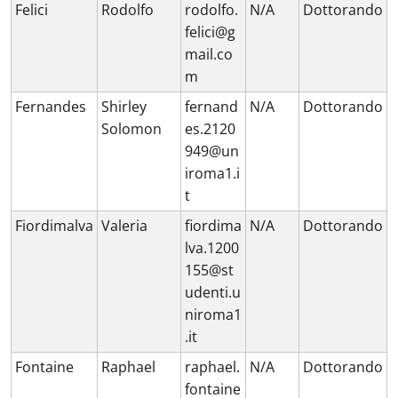
Felici
Rodolfo
rodolfo.
N/A
Dottorando
felici@g
mail.co
m
Fernandes
Shirley
fernand
N/A
Dottorando
Solomon
es.2120
949@un
iroma1.i
t
Fiordimalva
Valeria
fiordima
N/A
Dottorando
lva.1200
155@st
udenti.u
niroma1
.it
Fontaine
Raphael
raphael.
N/A
Dottorando
fontaine