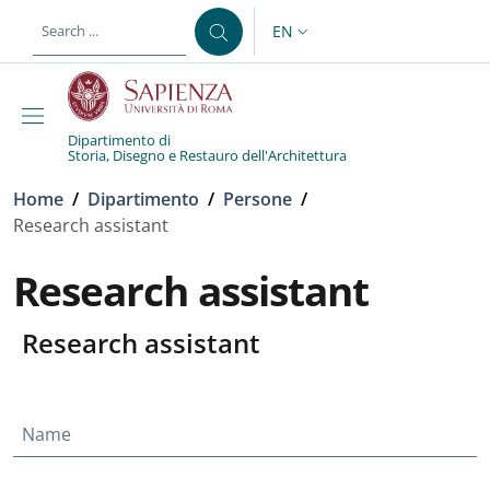
Skip to main content
Skip to footer content
EN
LANGUAGE SWITCHER: CURR
Dipartimento di
Storia, Disegno e Restauro dell'Architettura
Breadcrumb
Home
/
Dipartimento
/
Persone
/
Research assistant
Research assistant
Research assistant
Name