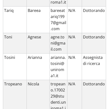
roma1.it
Tariq
Bareea
bareeat
N/A
Dottorando
ariq199
7@gmail
.com
Toni
Agnese
agne.to
N/A
Dottorando
ni@gma
il.com
Tosini
Arianna
arianna.
N/A
Assegnista
tosini@
di ricerca
unirom
a1.it
Tropeano
Nicola
tropean
N/A
Dottorando
o.17002
29@stu
denti.un
iroma1.i