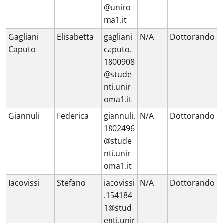
@uniro
ma1.it
Gagliani
Elisabetta
gagliani
N/A
Dottorando
Caputo
caputo.
1800908
@stude
nti.unir
oma1.it
Giannuli
Federica
giannuli.
N/A
Dottorando
1802496
@stude
nti.unir
oma1.it
Iacovissi
Stefano
iacovissi
N/A
Dottorando
.154184
1@stud
enti.unir