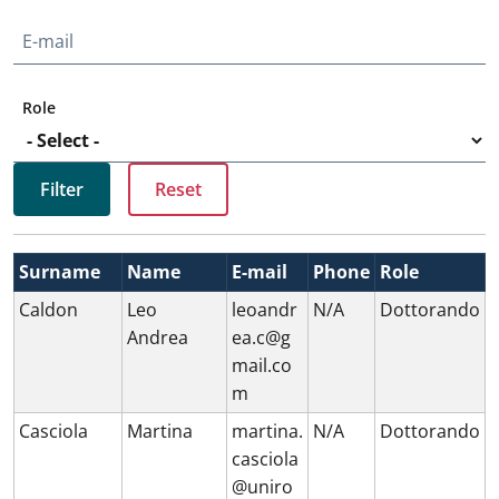
E-mail
Role
Surname
Name
E-mail
Phone
Role
Caldon
Leo
leoandr
N/A
Dottorando
Andrea
ea.c@g
mail.co
m
Casciola
Martina
martina.
N/A
Dottorando
casciola
@uniro