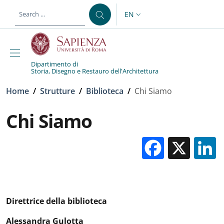
Skip to main content
Skip to footer content
EN
LANGUAGE SWITCHER: CURR
Dipartimento di
Storia, Disegno e Restauro dell'Architettura
Breadcrumb
Home
/
Strutture
/
Biblioteca
/
Chi Siamo
Chi Siamo
Facebo
X
Direttrice della biblioteca
Alessandra Gulotta