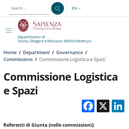
Skip to main content
Skip to footer content
EN
LANGUAGE SWITCHER: CURR
Dipartimento di
Storia, Disegno e Restauro dell'Architettura
Breadcrumb
Home
/
Department
/
Governance
/
Commissions
/
Commissione Logistica e Spazi
Commissione Logistica
e Spazi
Facebo
X
Referenti di Giunta (nelle commissioni):