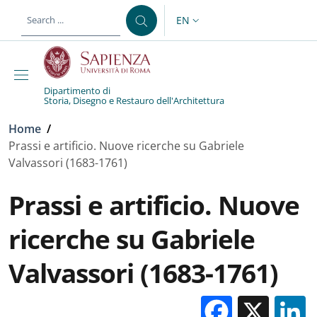
Skip to main content
Skip to footer content
EN
LANGUAGE SWITCHER: CURR
Dipartimento di
Storia, Disegno e Restauro dell'Architettura
Breadcrumb
Home
/
Prassi e artificio. Nuove ricerche su Gabriele
Valvassori (1683-1761)
Prassi e artificio. Nuove
ricerche su Gabriele
Valvassori (1683-1761)
Facebo
X