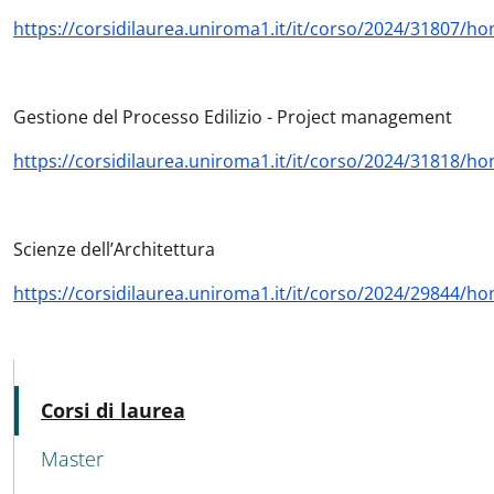
https://corsidilaurea.uniroma1.it/it/corso/2024/31807/h
Gestione del Processo Edilizio - Project management
https://corsidilaurea.uniroma1.it/it/corso/2024/31818/h
Scienze dell’Architettura
https://corsidilaurea.uniroma1.it/it/corso/2024/29844/h
MENU CEV SECOND NAVIGATION
Active
Corsi di laurea
Master