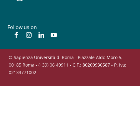
Follow us on
Facebook
Instagram
Linkedin
YouTube
© Sapienza Università di Roma - Piazzale Aldo Moro 5,
00185 Roma - (+39) 06 49911 - C.F.: 80209930587 - P. Iva:
02133771002