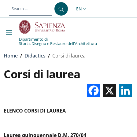
Skip to main content
Skip to footer content
EN
LANGUAGE SWITCHER: CURR
Dipartimento di
Storia, Disegno e Restauro dell'Architettura
Breadcrumb
Home
/
Didactics
/
Corsi di laurea
Corsi di laurea
Facebo
X
ELENCO CORSI DI LAUREA
Laurea quinquennale D.M. 270/04