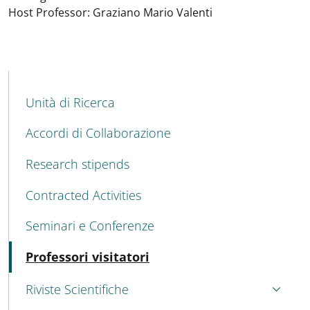
Host Professor: Graziano Mario Valenti
MENU CEV SECOND NAVIGATION
Unità di Ricerca
Accordi di Collaborazione
Research stipends
Contracted Activities
Seminari e Conferenze
Active
Professori visitatori
Riviste Scientifiche