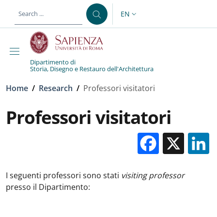
Skip to main content
Skip to footer content
EN
LANGUAGE SWITCHER: CURR
Dipartimento di
Storia, Disegno e Restauro dell'Architettura
Breadcrumb
Home
/
Research
/
Professori visitatori
Professori visitatori
Facebo
X
I seguenti professori sono stati
visiting professor
presso il Dipartimento: