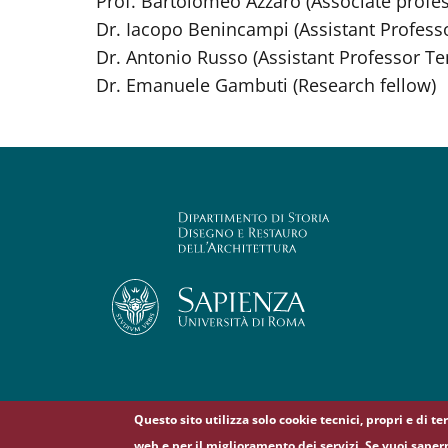
Prof. Bartolomeo Azzaro (Associate profe
Dr. Iacopo Benincampi (Assistant Profess
Dr. Antonio Russo (Assistant Professor T
Dr. Emanuele Gambuti (Research fellow)
Questo sito utilizza solo cookie tecnici, propri e di t
web e per il miglioramento dei servizi. Se vuoi saper