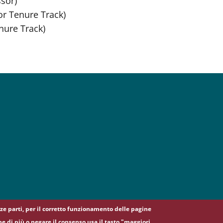
ssor)
or Tenure Track)
enure Track)
erze parti, per il corretto funzionamento delle pagine
ne di più o negare il consenso usa il tasto "maggiori