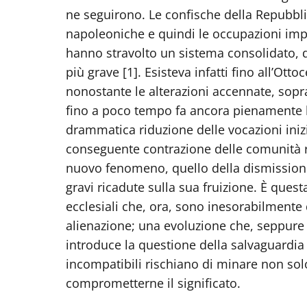
ne seguirono. Le confische della Repubbl
napoleoniche e quindi le occupazioni impo
hanno stravolto un sistema consolidato, 
più grave [1]. Esisteva infatti fino all’Ot
nonostante le alterazioni accennate, sopr
fino a poco tempo fa ancora pienamente leg
drammatica riduzione delle vocazioni inizia
conseguente contrazione delle comunità r
nuovo fenomeno, quello della dismissione
gravi ricadute sulla sua fruizione. È que
ecclesiali che, ora, sono inesorabilmente
alienazione; una evoluzione che, seppure i
introduce la questione della salvaguardia d
incompatibili rischiano di minare non solo
comprometterne il significato.