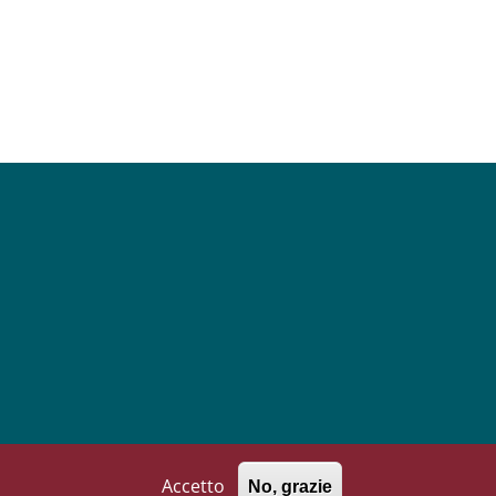
Follow us on
Facebook
Instagram
Linkedin
YouTube
Accetto
No, grazie