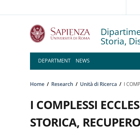
Slim to
Skip to main content
Skip to footer content
Dipartime
Storia, D
DEPARTMENT
NEWS
Breadcrumb
Home
/
Research
/
Unità di Ricerca
/
I COM
I COMPLESSI ECCLE
STORICA, RECUPERO