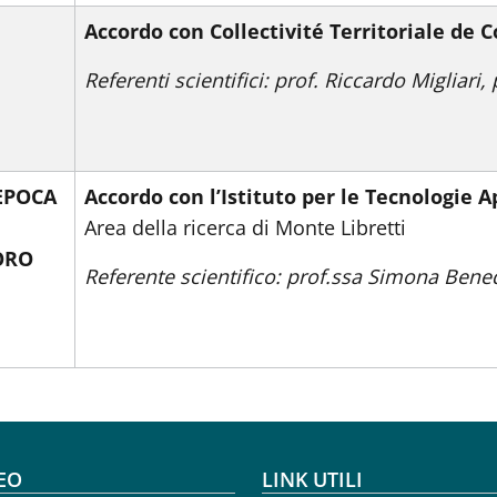
Accordo con Collectivité Territoriale de C
Referenti scientifici: prof. Riccardo Migliari, 
 EPOCA
Accordo con l’Istituto per le Tecnologie A
Area della ricerca di Monte Libretti
ORO
Referente scientifico: prof.ssa Simona Bened
oter menu
EO
LINK UTILI