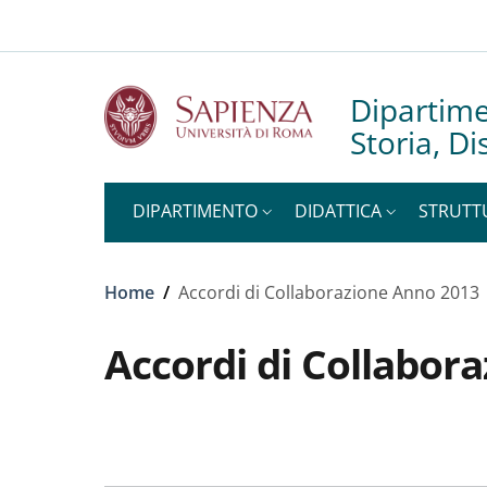
Slim to
Salta al contenuto principale
Skip to footer content
Dipartime
Storia, D
DIPARTIMENTO
DIDATTICA
STRUTT
Briciole di pane
Home
/
Accordi di Collaborazione Anno 2013
Accordi di Collabor