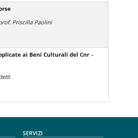
orse
prof. Priscilla Paolini
pplicate ai Beni Culturali del Cnr
–
etti
SERVIZI