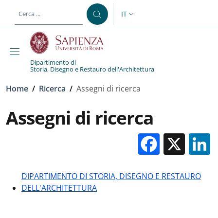
Salta al contenuto principale
Skip to footer content
IT
SELETTORE LINGUA: CURREN
Dipartimento di
Storia, Disegno e Restauro dell'Architettura
Briciole di pane
Home
/
Ricerca
/
Assegni di ricerca
Assegni di ricerca
Facebo
X
DIPARTIMENTO DI STORIA, DISEGNO E RESTAURO
DELL'ARCHITETTURA