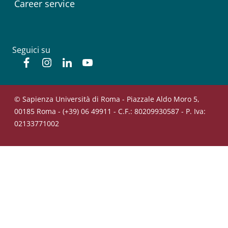
Career service
Seguici su
Facebook
Instagram
Linkedin
YouTube
© Sapienza Università di Roma - Piazzale Aldo Moro 5,
00185 Roma - (+39) 06 49911 - C.F.: 80209930587 - P. Iva:
02133771002