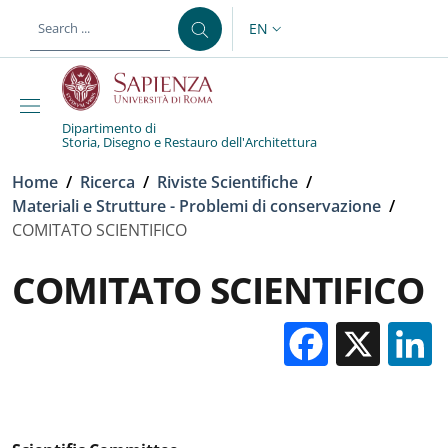
Skip to main content
Skip to footer content
EN
LANGUAGE SWITCHER: CURR
Dipartimento di
Storia, Disegno e Restauro dell'Architettura
Breadcrumb
Home
/
Ricerca
/
Riviste Scientifiche
/
Materiali e Strutture - Problemi di conservazione
/
COMITATO SCIENTIFICO
COMITATO SCIENTIFICO
Facebo
X