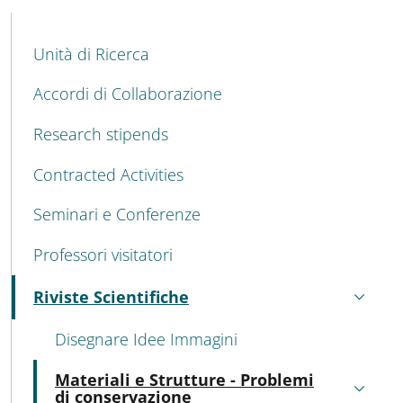
MENU CEV SECOND NAVIGATION
Unità di Ricerca
Accordi di Collaborazione
Research stipends
Contracted Activities
Seminari e Conferenze
Professori visitatori
Riviste Scientifiche
Active
Disegnare Idee Immagini
Materiali e Strutture - Problemi
Active
di conservazione