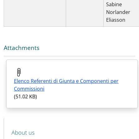
Sabine
Norlander
Eliasson
Attachments
Elenco Referenti di Giunta e Componenti per
Commissioni
(51.02 KB)
MENU CEV SECOND NAVIGATION
About us