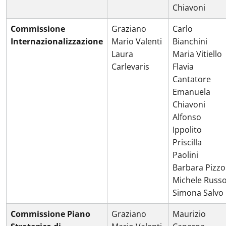
Chiavoni
Commissione
Graziano
Carlo
Internazionalizzazione
Mario Valenti
Bianchini
Laura
Maria Vitiello
Carlevaris
Flavia
Cantatore
Emanuela
Chiavoni
Alfonso
Ippolito
Priscilla
Paolini
Barbara Pizzo
Michele Russ
Simona Salvo
Commissione Piano
Graziano
Maurizio