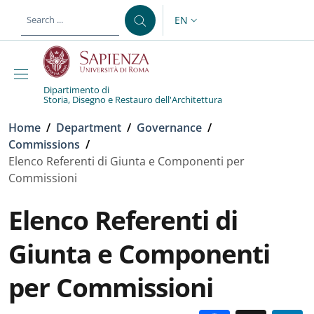
Skip to main content
Skip to footer content
EN
LANGUAGE SWITCHER: CURR
Dipartimento di
Storia, Disegno e Restauro dell'Architettura
Breadcrumb
Home
/
Department
/
Governance
/
Commissions
/
Elenco Referenti di Giunta e Componenti per
Commissioni
Elenco Referenti di
Giunta e Componenti
per Commissioni