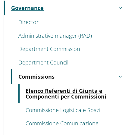
Governance
Active
Director
Administrative manager (RAD)
Department Commission
Department Council
Commissions
Active
Acti
Elenco Referenti di Giunta e
Componenti per Commissioni
Commissione Logistica e Spazi
Commissione Comunicazione