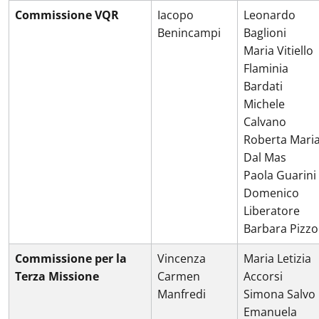
Commissione VQR
Iacopo
Leonardo
Benincampi
Baglioni
Maria Vitiello
Flaminia
Bardati
Michele
Calvano
Roberta Mari
Dal Mas
Paola Guarini
Domenico
Liberatore
Barbara Pizzo
Commissione per la
Vincenza
Maria Letizia
Terza Missione
Carmen
Accorsi
Manfredi
Simona Salvo
Emanuela