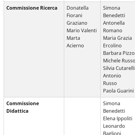
Commissione Ricerca
Donatella
Simona
Fiorani
Benedetti
Graziano
Antonella
Mario Valenti
Romano
Marta
Maria Grazia
Acierno
Ercolino
Barbara Pizzo
Michele Russ
Silvia Cutarelli
Antonio
Russo
Paola Guarini
Commissione
Simona
Didattica
Benedetti
Elena Ippoliti
Leonardo
Baglioni