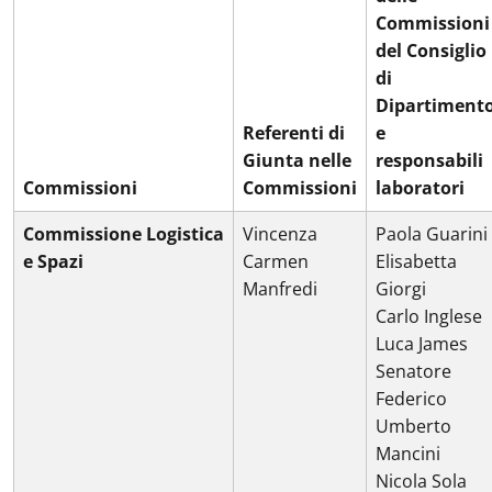
Commissioni
del Consiglio
di
Dipartiment
Referenti di
e
Giunta nelle
responsabili
Commissioni
Commissioni
laboratori
Commissione Logistica
Vincenza
Paola Guarini
e Spazi
Carmen
Elisabetta
Manfredi
Giorgi
Carlo Inglese
Luca James
Senatore
Federico
Umberto
Mancini
Nicola Sola