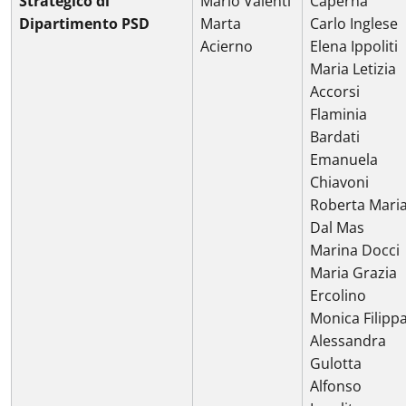
Strategico di
Mario Valenti
Caperna
Dipartimento PSD
Marta
Carlo Inglese
Acierno
Elena Ippoliti
Maria Letizia
Accorsi
Flaminia
Bardati
Emanuela
Chiavoni
Roberta Mari
Dal Mas
Marina Docci
Maria Grazia
Ercolino
Monica Filipp
Alessandra
Gulotta
Alfonso