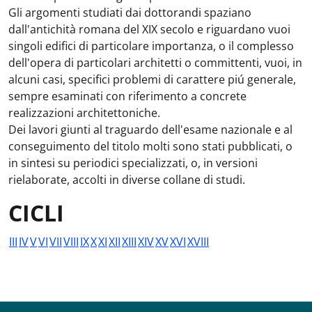
Gli argomenti studiati dai dottorandi spaziano
dall'antichità romana del XIX secolo e riguardano vuoi
singoli edifici di particolare importanza, o il complesso
dell'opera di particolari architetti o committenti, vuoi, in
alcuni casi, specifici problemi di carattere piú generale,
sempre esaminati con riferimento a concrete
realizzazioni architettoniche.
Dei lavori giunti al traguardo dell'esame nazionale e al
conseguimento del titolo molti sono stati pubblicati, o
in sintesi su periodici specializzati, o, in versioni
rielaborate, accolti in diverse collane di studi.
CICLI
III
IV
V
VI
VII
VIII
IX
X
XI
XII
XIII
XIV
XV
XVI
XVIII