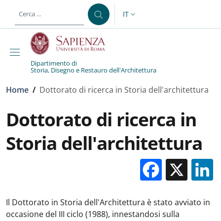
Salta al contenuto principale
Skip to footer content
IT
SELETTORE LINGUA: CURREN
Dipartimento di
Storia, Disegno e Restauro dell'Architettura
Briciole di pane
Home
/
Dottorato di ricerca in Storia dell'architettura
Dottorato di ricerca in
Storia dell'architettura
Facebo
X
Il Dottorato in Storia dell'Architettura è stato avviato in
occasione del III ciclo (1988), innestandosi sulla