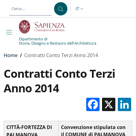
Salta al contenuto principale
Skip to footer content
IT
SELETTORE LINGUA: CURREN
Dipartimento di
Storia, Disegno e Restauro dell'Architettura
Briciole di pane
Home
/
Contratti Conto Terzi Anno 2014
Contratti Conto Terzi
Anno 2014
Facebo
X
CITTÀ-FORTEZZA DI
Convenzione stipulata con
il COMUNE di PALMANOVA
PALMANOVA