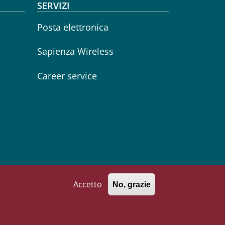
SERVIZI
Posta elettronica
Sapienza Wireless
Career service
Seguici su
Facebook
Instagram
Linkedin
YouTube
Accetto
No, grazie
771002