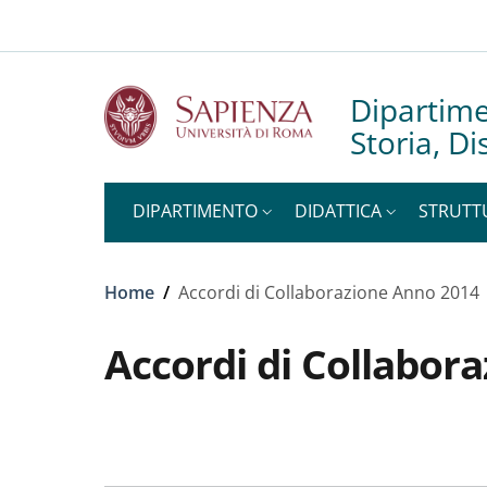
Slim to
Salta al contenuto principale
Skip to footer content
Dipartime
Storia, D
DIPARTIMENTO
DIDATTICA
STRUTT
Briciole di pane
Home
/
Accordi di Collaborazione Anno 2014
Accordi di Collabor