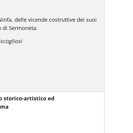
Ninfa, delle vicende costruttive dei suoi
llo di Sermoneta.
lessandro Viscogliosi
 storico-artistico ed
Roma