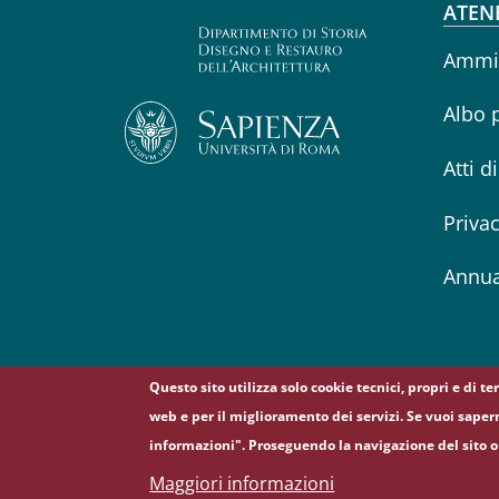
Fo
ATEN
Ammin
Albo 
Atti d
Priva
Annua
Questo sito utilizza solo cookie tecnici, propri e di t
web e per il miglioramento dei servizi. Se vuoi saper
informazioni". Proseguendo la navigazione del sito o 
© Sapienza Università di Roma - Piazzale Aldo Moro 
Maggiori informazioni