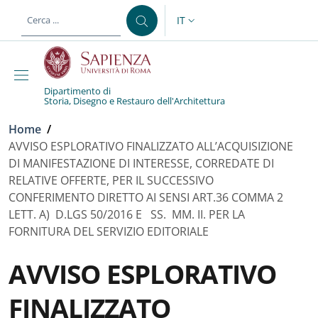
Salta al contenuto principale
Skip to footer content
IT
SELETTORE LINGUA: CURREN
Dipartimento di
Storia, Disegno e Restauro dell'Architettura
Briciole di pane
Home
/
AVVISO ESPLORATIVO FINALIZZATO ALL’ACQUISIZIONE
DI MANIFESTAZIONE DI INTERESSE, CORREDATE DI
RELATIVE OFFERTE, PER IL SUCCESSIVO
CONFERIMENTO DIRETTO AI SENSI ART.36 COMMA 2
LETT. A) D.LGS 50/2016 E SS. MM. II. PER LA
FORNITURA DEL SERVIZIO EDITORIALE
AVVISO ESPLORATIVO
FINALIZZATO