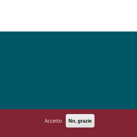
Follow us on
Facebook
Instagram
Linkedin
YouTube
Accetto
No, grazie
771002