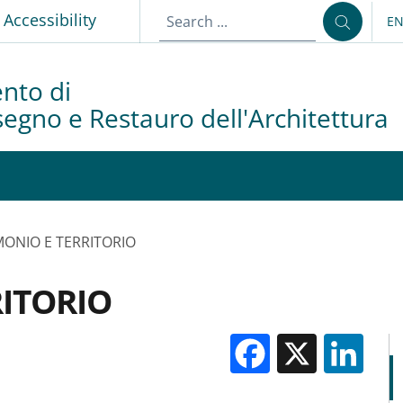
p
Accessibility
E
LA
nto di
isegno e Restauro dell'Architettura
MONIO E TERRITORIO
ITORIO
Facebook
X
Li
M