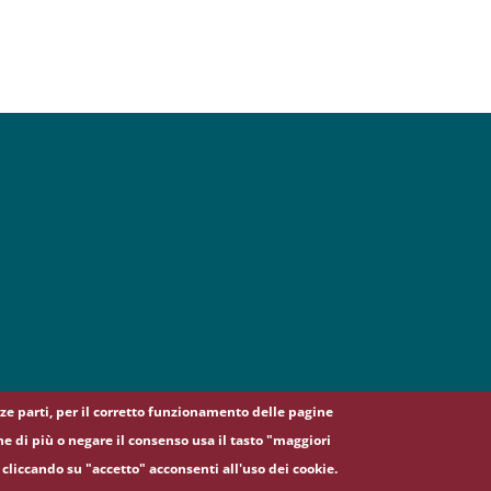
erze parti, per il corretto funzionamento delle pagine
ne di più o negare il consenso usa il tasto "maggiori
cliccando su "accetto" acconsenti all'uso dei cookie.
5, 00185 Roma - (+39) 06 49911 - C.F.: 80209930587 - P. Iva: 02133