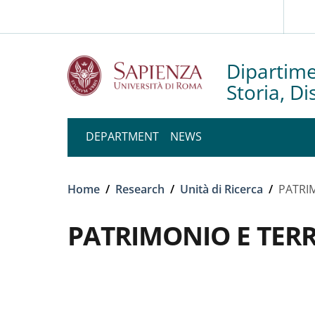
Slim to
Skip to main content
Skip to footer content
Dipartime
Storia, D
DEPARTMENT
NEWS
Breadcrumb
Home
/
Research
/
Unità di Ricerca
/
PATRI
PATRIMONIO E TERR